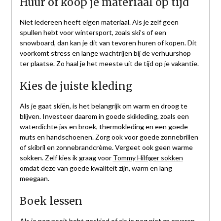
Huur of koop je materiaal op tijd
Niet iedereen heeft eigen materiaal. Als je zelf geen
spullen hebt voor wintersport, zoals ski’s of een
snowboard, dan kan je dit van tevoren huren of kopen. Dit
voorkomt stress en lange wachtrijen bij de verhuurshop
ter plaatse. Zo haal je het meeste uit de tijd op je vakantie.
Kies de juiste kleding
Als je gaat skiën, is het belangrijk om warm en droog te
blijven. Investeer daarom in goede skikleding, zoals een
waterdichte jas en broek, thermokleding en een goede
muts en handschoenen. Zorg ook voor goede zonnebrillen
of skibril en zonnebrandcrème. Vergeet ook geen warme
sokken. Zelf kies ik graag voor
Tommy Hilfiger sokken
omdat deze van goede kwaliteit zijn, warm en lang
meegaan.
Boek lessen
Als je nog nooit hebt geskied of als je nog niet zo ervaren